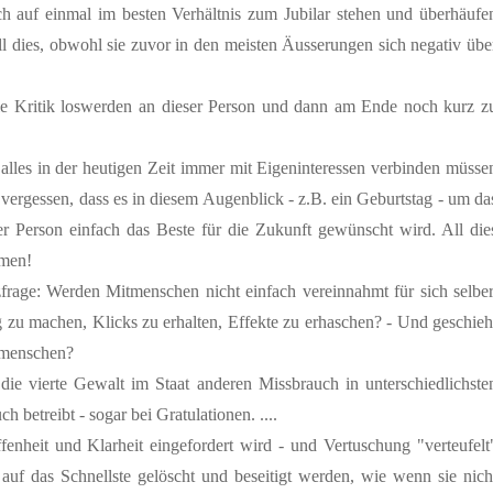
h auf einmal im besten Verhältnis zum Jubilar stehen und überhäufe
ll dies, obwohl sie zuvor in den meisten Äusserungen sich negativ übe
le Kritik loswerden an dieser Person und dann am Ende noch kurz z
 alles in der heutigen Zeit immer mit Eigeninteressen verbinden müsse
vergessen, dass es in diesem Augenblick - z.B. ein Geburtstag - um da
r Person einfach das Beste für die Zukunft gewünscht wird. All die
hmen!
frage: Werden Mitmenschen nicht einfach vereinnahmt für sich selber
 zu machen, Klicks zu erhalten, Effekte zu erhaschen? - Und geschieh
tmenschen?
die vierte Gewalt im Staat anderen Missbrauch in unterschiedlichste
 betreibt - sogar bei Gratulationen. ....
enheit und Klarheit eingefordert wird - und Vertuschung "verteufelt
uf das Schnellste gelöscht und beseitigt werden, wie wenn sie nich