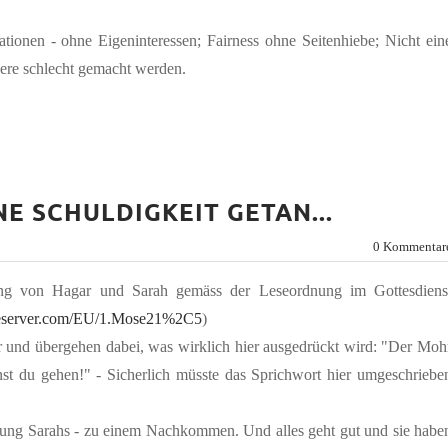
tionen - ohne Eigeninteressen; Fairness ohne Seitenhiebe; Nicht ein
ere schlecht gemacht werden.
E SCHULDIGKEIT GETAN...
0 Kommentar
sung von Hagar und Sarah gemäss der Leseordnung im Gottesdiens
eserver.com/EU/1.Mose21%2C5
)
or und übergehen dabei, was wirklich hier ausgedrückt wird: "Der Moh
nst du gehen!" - Sicherlich müsste das Sprichwort hier umgeschriebe
igung Sarahs - zu einem Nachkommen. Und alles geht gut und sie habe