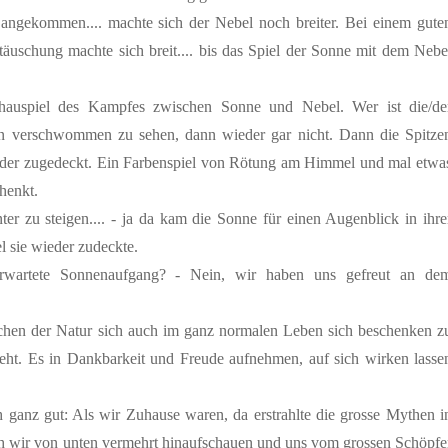
 angekommen.... machte sich der Nebel noch breiter. Bei einem gute
täuschung machte sich breit.... bis das Spiel der Sonne mit dem Nebe
chauspiel des Kampfes zwischen Sonne und Nebel. Wer ist die/de
n verschwommen zu sehen, dann wieder gar nicht. Dann die Spitze
ieder zugedeckt. Ein Farbenspiel von Rötung am Himmel und mal etwa
henkt.
ter zu steigen.... - ja da kam die Sonne für einen Augenblick in ihre
l sie wieder zudeckte.
erwartete Sonnenaufgang? - Nein, wir haben uns gefreut an de
eichen der Natur sich auch im ganz normalen Leben sich beschenken z
eht. Es in Dankbarkeit und Freude aufnehmen, auf sich wirken lasse
 ganz gut: Als wir Zuhause waren, da erstrahlte die grosse Mythen i
uch wir von unten vermehrt hinaufschauen und uns vom grossen Schöpfe