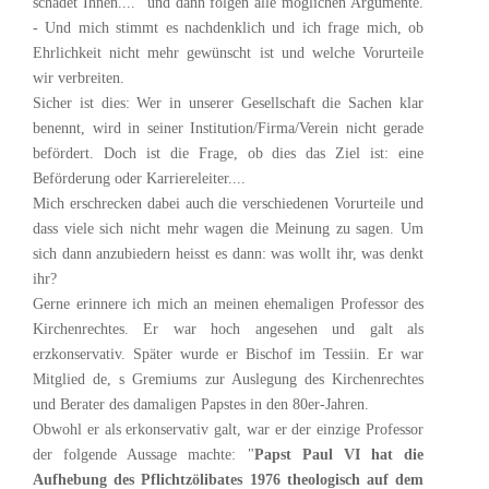
schadet Ihnen...." und dann folgen alle möglichen Argumente.
- Und mich stimmt es nachdenklich und ich frage mich, ob
Ehrlichkeit nicht mehr gewünscht ist und welche Vorurteile
wir verbreiten.
Sicher ist dies: Wer in unserer Gesellschaft die Sachen klar
benennt, wird in seiner Institution/Firma/Verein nicht gerade
befördert. Doch ist die Frage, ob dies das Ziel ist: eine
Beförderung oder Karriereleiter....
Mich erschrecken dabei auch die verschiedenen Vorurteile und
dass viele sich nicht mehr wagen die Meinung zu sagen. Um
sich dann anzubiedern heisst es dann: was wollt ihr, was denkt
ihr?
Gerne erinnere ich mich an meinen ehemaligen Professor des
Kirchenrechtes. Er war hoch angesehen und galt als
erzkonservativ. Später wurde er Bischof im Tessiin. Er war
Mitglied de, s Gremiums zur Auslegung des Kirchenrechtes
und Berater des damaligen Papstes in den 80er-Jahren.
Obwohl er als erkonservativ galt, war er der einzige Professor
der folgende Aussage machte: "
Papst Paul VI hat die
Aufhebung des Pflichtzölibates 1976 theologisch auf dem