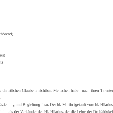
gehörend)
ei)
g)
)
s christlichen Glaubens sichtbar. Menschen haben nach ihren Talente
:
ziehung und Begleitung Jesu. Der hl. Martin (getauft vom hl. Hilarius
dolin als der Verkünder des Hl. Hilarius, der die Lehre der Dreifaltigkei