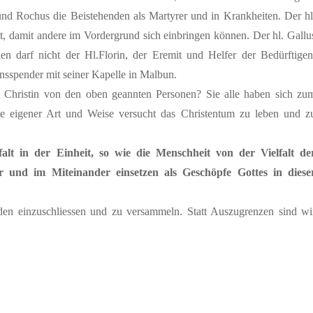
und Rochus die Beistehenden als Martyrer und in Krankheiten. Der hl
kt, damit andere im Vordergrund sich einbringen können. Der hl. Gallu
len darf nicht der Hl.Florin, der Eremit und Helfer der Bedürftigen
ensspender mit seiner Kapelle in Malbun.
ige Christin von den oben geannten Personen? Sie alle haben sich zu
je eigener Art und Weise versucht das Christentum zu leben und z
alt in der Einheit, so wie die Menschheit von der Vielfalt de
r und im Miteinander einsetzen als Geschöpfe Gottes in diese
laden einzuschliessen und zu versammeln. Statt Auszugrenzen sind wi