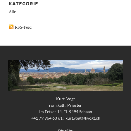
KATEGORIE
Alle
RSS-Feed
Kurt Vogt
röm.kath. Priester
Im Fetzer 14, FL-9494 Schaan
+41 79 964 63 61;
kurt.vogt@kvogt.ch
BlueSky