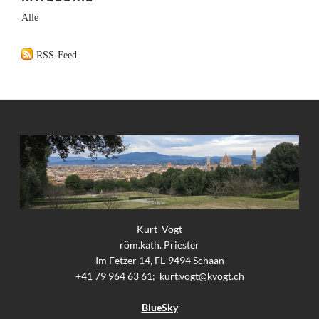
Alle
RSS-Feed
Kurt Vogt
röm.kath. Priester
Im Fetzer 14, FL-9494 Schaan
+41 79 964 63 61;
kurt.vogt@kvogt.ch
BlueSky