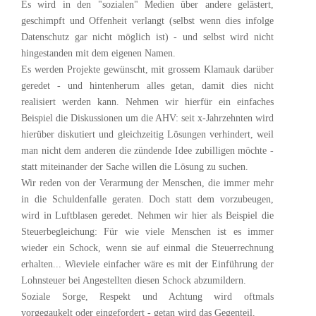
Es wird in den "sozialen" Medien über andere gelästert,
geschimpft und Offenheit verlangt (selbst wenn dies infolge
Datenschutz gar nicht möglich ist) - und selbst wird nicht
hingestanden mit dem eigenen Namen.
Es werden Projekte gewünscht, mit grossem Klamauk darüber
geredet - und hintenherum alles getan, damit dies nicht
realisiert werden kann. Nehmen wir hierfür ein einfaches
Beispiel die Diskussionen um die AHV: seit x-Jahrzehnten wird
hierüber diskutiert und gleichzeitig Lösungen verhindert, weil
man nicht dem anderen die zündende Idee zubilligen möchte -
statt miteinander der Sache willen die Lösung zu suchen.
Wir reden von der Verarmung der Menschen, die immer mehr
in die Schuldenfalle geraten. Doch statt dem vorzubeugen,
wird in Luftblasen geredet. Nehmen wir hier als Beispiel die
Steuerbegleichung: Für wie viele Menschen ist es immer
wieder ein Schock, wenn sie auf einmal die Steuerrechnung
erhalten... Wieviele einfacher wäre es mit der Einführung der
Lohnsteuer bei Angestellten diesen Schock abzumildern.
Soziale Sorge, Respekt und Achtung wird oftmals
vorgegaukelt oder eingefordert - getan wird das Gegenteil.