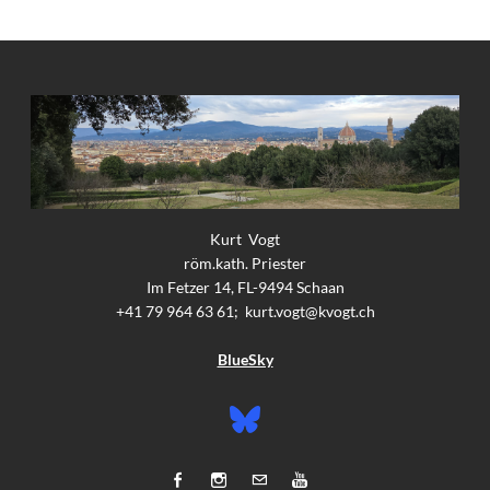
Kurt Vogt
röm.kath. Priester
Im Fetzer 14, FL-9494 Schaan
+41 79 964 63 61;
kurt.vogt@kvogt.ch
BlueSky